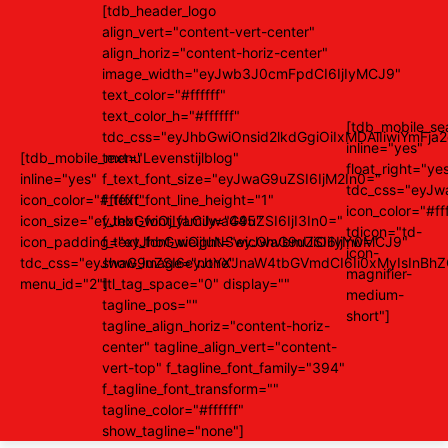
[tdb_header_logo
align_vert="content-vert-center"
align_horiz="content-horiz-center"
image_width="eyJwb3J0cmFpdCI6IjIyMCJ9"
text_color="#ffffff"
text_color_h="#ffffff"
[tdb_mobile_se
tdc_css="eyJhbGwiOnsid2lkdGgiOiIxMDAlIiwiYm
inline="yes"
[tdb_mobile_menu
text="Levenstijlblog"
float_right="ye
inline="yes"
f_text_font_size="eyJwaG9uZSI6IjM2In0="
tdc_css="eyJ
icon_color="#ffffff"
f_text_font_line_height="1"
icon_color="#fff
icon_size="eyJhbGwiOjIyLCJwaG9uZSI6IjI3In0="
f_text_font_family="445"
tdicon="td-
icon_padding="eyJhbGwiOjIuNSwicGhvbmUiOiIyIn0="
f_text_font_weight="eyJwaG9uZSI6IjYwMCJ9"
icon-
tdc_css="eyJwaG9uZSI6eyJtYXJnaW4tbGVmdCI6Ii0xMyIsInBhZ
show_image="none"
magnifier-
menu_id="2"]
ttl_tag_space="0" display=""
medium-
tagline_pos=""
short"]
tagline_align_horiz="content-horiz-
center" tagline_align_vert="content-
vert-top" f_tagline_font_family="394"
f_tagline_font_transform=""
tagline_color="#ffffff"
show_tagline="none"]