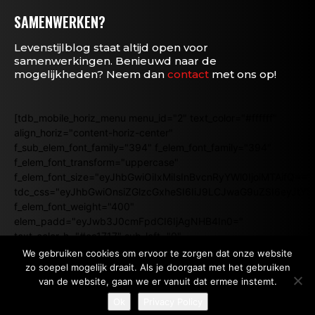
SAMENWERKEN?
Levenstijlblog staat altijd open voor
samenwerkingen. Benieuwd naar de
mogelijkheden? Neem dan
contact
met ons op!
[tdb_mobile_horiz_menu menu_id="2" text_color="#ffffff"
align_horiz="content-horiz-center"
f_sub_elem_font_family="394" f_elem_font_family="394"
f_elem_font_transform="uppercase"
f_elem_font_size="eyJhbGwiOiIxMiIsInBvcnRyYWl0IjoiMTAifQ=="
tdc_css="eyJhbGwiOnsiZGlzcGxheSI6IiJ9LCJwaG9uZSI6eyJtY
f_elem_font_weight="400"
elem_padd="eyJwb3J0cmFpdCI6IjAgNHB4In0="
text_color_h="#ea1717" sub_left="0"
submenu_align="content-horiz-center"
We gebruiken cookies om ervoor te zorgen dat onze website
sub_align_horiz="content-horiz-center"]
zo soepel mogelijk draait. Als je doorgaat met het gebruiken
van de website, gaan we er vanuit dat ermee instemt.
Ok
Privacy Policy