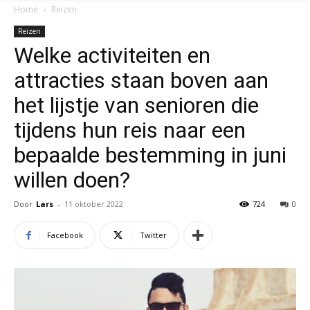
Home
Reizen
Reizen
Welke activiteiten en
attracties staan ​​boven aan
het lijstje van senioren die
tijdens hun reis naar een
bepaalde bestemming in juni
willen doen?
Door
Lars
-
11 oktober 2022
724
0
Facebook
Twitter