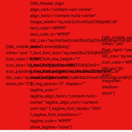
[tdb_header_logo
align_vert="content-vert-center"
align_horiz="content-horiz-center"
image_width="eyJwb3J0cmFpdCI6IjIyMCJ9"
text_color="#ffffff"
text_color_h="#ffffff"
[tdb_mobile_se
tdc_css="eyJhbGwiOnsid2lkdGgiOiIxMDAlIiwiYm
inline="yes"
[tdb_mobile_menu
text="Levenstijlblog"
float_right="ye
inline="yes"
f_text_font_size="eyJwaG9uZSI6IjM2In0="
tdc_css="eyJ
icon_color="#ffffff"
f_text_font_line_height="1"
icon_color="#fff
icon_size="eyJhbGwiOjIyLCJwaG9uZSI6IjI3In0="
f_text_font_family="445"
tdicon="td-
icon_padding="eyJhbGwiOjIuNSwicGhvbmUiOiIyIn0="
f_text_font_weight="eyJwaG9uZSI6IjYwMCJ9"
icon-
tdc_css="eyJwaG9uZSI6eyJtYXJnaW4tbGVmdCI6Ii0xMyIsInBhZ
show_image="none"
magnifier-
menu_id="2"]
ttl_tag_space="0" display=""
medium-
tagline_pos=""
short"]
tagline_align_horiz="content-horiz-
center" tagline_align_vert="content-
vert-top" f_tagline_font_family="394"
f_tagline_font_transform=""
tagline_color="#ffffff"
show_tagline="none"]