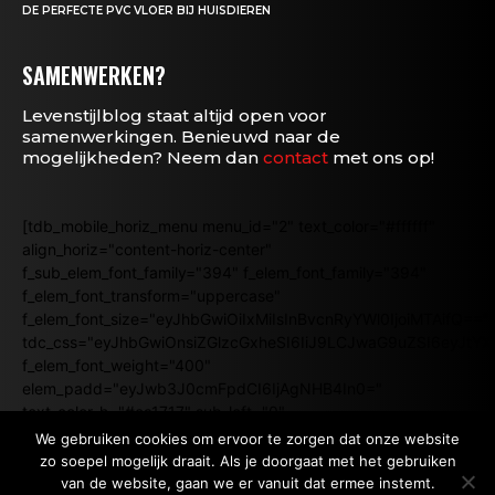
DE PERFECTE PVC VLOER BIJ HUISDIEREN
SAMENWERKEN?
Levenstijlblog staat altijd open voor
samenwerkingen. Benieuwd naar de
mogelijkheden? Neem dan
contact
met ons op!
[tdb_mobile_horiz_menu menu_id="2" text_color="#ffffff"
align_horiz="content-horiz-center"
f_sub_elem_font_family="394" f_elem_font_family="394"
f_elem_font_transform="uppercase"
f_elem_font_size="eyJhbGwiOiIxMiIsInBvcnRyYWl0IjoiMTAifQ=="
tdc_css="eyJhbGwiOnsiZGlzcGxheSI6IiJ9LCJwaG9uZSI6eyJtY
f_elem_font_weight="400"
elem_padd="eyJwb3J0cmFpdCI6IjAgNHB4In0="
text_color_h="#ea1717" sub_left="0"
submenu_align="content-horiz-center"
We gebruiken cookies om ervoor te zorgen dat onze website
sub_align_horiz="content-horiz-center"]
zo soepel mogelijk draait. Als je doorgaat met het gebruiken
van de website, gaan we er vanuit dat ermee instemt.