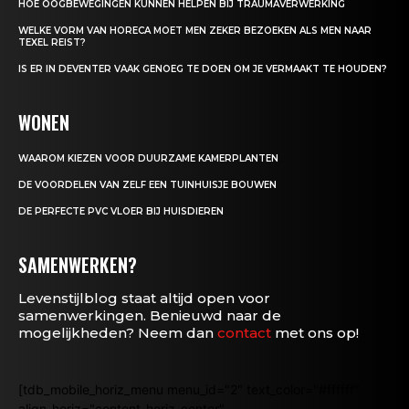
HOE OOGBEWEGINGEN KUNNEN HELPEN BIJ TRAUMAVERWERKING
WELKE VORM VAN HORECA MOET MEN ZEKER BEZOEKEN ALS MEN NAAR
TEXEL REIST?
IS ER IN DEVENTER VAAK GENOEG TE DOEN OM JE VERMAAKT TE HOUDEN?
WONEN
WAAROM KIEZEN VOOR DUURZAME KAMERPLANTEN
DE VOORDELEN VAN ZELF EEN TUINHUISJE BOUWEN
DE PERFECTE PVC VLOER BIJ HUISDIEREN
SAMENWERKEN?
Levenstijlblog staat altijd open voor
samenwerkingen. Benieuwd naar de
mogelijkheden? Neem dan
contact
met ons op!
[tdb_mobile_horiz_menu menu_id="2" text_color="#ffffff"
align_horiz="content-horiz-center"