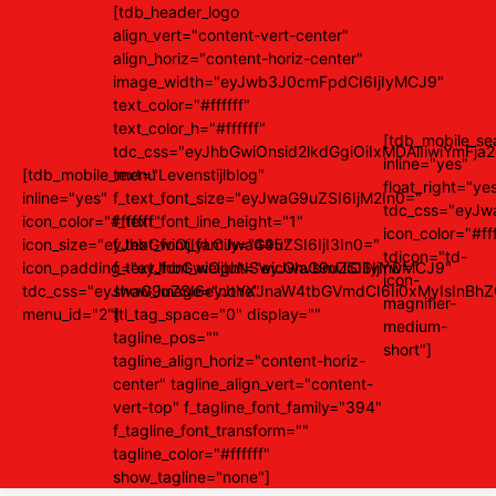
[tdb_header_logo
align_vert="content-vert-center"
align_horiz="content-horiz-center"
image_width="eyJwb3J0cmFpdCI6IjIyMCJ9"
text_color="#ffffff"
text_color_h="#ffffff"
[tdb_mobile_se
tdc_css="eyJhbGwiOnsid2lkdGgiOiIxMDAlIiwiYm
inline="yes"
[tdb_mobile_menu
text="Levenstijlblog"
float_right="ye
inline="yes"
f_text_font_size="eyJwaG9uZSI6IjM2In0="
tdc_css="eyJ
icon_color="#ffffff"
f_text_font_line_height="1"
icon_color="#fff
icon_size="eyJhbGwiOjIyLCJwaG9uZSI6IjI3In0="
f_text_font_family="445"
tdicon="td-
icon_padding="eyJhbGwiOjIuNSwicGhvbmUiOiIyIn0="
f_text_font_weight="eyJwaG9uZSI6IjYwMCJ9"
icon-
tdc_css="eyJwaG9uZSI6eyJtYXJnaW4tbGVmdCI6Ii0xMyIsInBhZ
show_image="none"
magnifier-
menu_id="2"]
ttl_tag_space="0" display=""
medium-
tagline_pos=""
short"]
tagline_align_horiz="content-horiz-
center" tagline_align_vert="content-
vert-top" f_tagline_font_family="394"
f_tagline_font_transform=""
tagline_color="#ffffff"
show_tagline="none"]