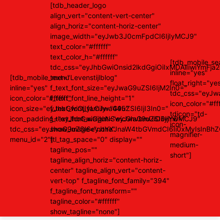
[tdb_header_logo
align_vert="content-vert-center"
align_horiz="content-horiz-center"
image_width="eyJwb3J0cmFpdCI6IjIyMCJ9"
text_color="#ffffff"
text_color_h="#ffffff"
[tdb_mobile_se
tdc_css="eyJhbGwiOnsid2lkdGgiOiIxMDAlIiwiYm
inline="yes"
[tdb_mobile_menu
text="Levenstijlblog"
float_right="ye
inline="yes"
f_text_font_size="eyJwaG9uZSI6IjM2In0="
tdc_css="eyJ
icon_color="#ffffff"
f_text_font_line_height="1"
icon_color="#fff
icon_size="eyJhbGwiOjIyLCJwaG9uZSI6IjI3In0="
f_text_font_family="445"
tdicon="td-
icon_padding="eyJhbGwiOjIuNSwicGhvbmUiOiIyIn0="
f_text_font_weight="eyJwaG9uZSI6IjYwMCJ9"
icon-
tdc_css="eyJwaG9uZSI6eyJtYXJnaW4tbGVmdCI6Ii0xMyIsInBhZ
show_image="none"
magnifier-
menu_id="2"]
ttl_tag_space="0" display=""
medium-
tagline_pos=""
short"]
tagline_align_horiz="content-horiz-
center" tagline_align_vert="content-
vert-top" f_tagline_font_family="394"
f_tagline_font_transform=""
tagline_color="#ffffff"
show_tagline="none"]