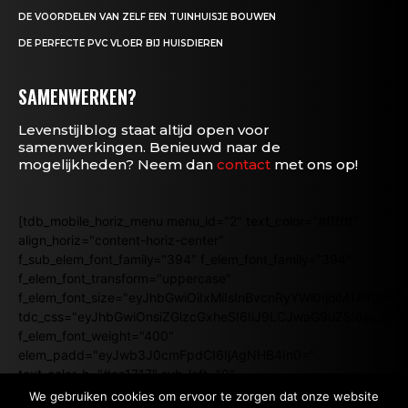
DE VOORDELEN VAN ZELF EEN TUINHUISJE BOUWEN
DE PERFECTE PVC VLOER BIJ HUISDIEREN
SAMENWERKEN?
Levenstijlblog staat altijd open voor
samenwerkingen. Benieuwd naar de
mogelijkheden? Neem dan
contact
met ons op!
[tdb_mobile_horiz_menu menu_id="2" text_color="#ffffff"
align_horiz="content-horiz-center"
f_sub_elem_font_family="394" f_elem_font_family="394"
f_elem_font_transform="uppercase"
f_elem_font_size="eyJhbGwiOiIxMiIsInBvcnRyYWl0IjoiMTAifQ=="
tdc_css="eyJhbGwiOnsiZGlzcGxheSI6IiJ9LCJwaG9uZSI6eyJtY
f_elem_font_weight="400"
elem_padd="eyJwb3J0cmFpdCI6IjAgNHB4In0="
text_color_h="#ea1717" sub_left="0"
submenu_align="content-horiz-center"
We gebruiken cookies om ervoor te zorgen dat onze website